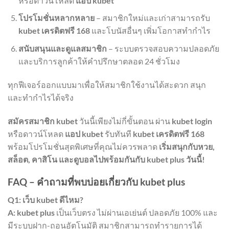
หรือดาวน์โหลด
แอป kubet
โปรโมชั่นหลากหลาย
– สมาชิกใหม่และเก่าสามารถรับ
kubet เครดิตฟรี 168
และโบนัสอื่นๆ เพิ่มโอกาสทำกำไร
สนับสนุนและดูแลสมาชิก
– ระบบตรวจสอบความปลอดภัย
และบริการลูกค้าให้คำปรึกษาตลอด 24 ชั่วโมง
ทุกฟีเจอร์ออกแบบมาเพื่อให้สมาชิกใช้งานได้สะดวก สนุก
และทำกำไรได้จริง
สมัครสมาชิก kubet
วันนี้เพียงไม่กี่ขั้นตอน ผ่าน
kubet login
หรือดาวน์โหลด
แอป kubet
รับทันที
kubet เครดิตฟรี 168
พร้อมโปรโมชั่นสุดพิเศษที่คุณไม่ควรพลาด
เริ่มสนุกกับหวย,
สล็อต, คาสิโน และดูบอลไปพร้อมกันกับ kubet plus วันนี้!
FAQ – คำถามที่พบบ่อยเกี่ยวกับ kubet plus
Q1: เว็บ kubet ดีไหม?
A:
kubet plus
เป็นเว็บตรง ไม่ผ่านเอเย่นต์ ปลอดภัย 100% และ
มีระบบฝาก-ถอนอัตโนมัติ สมาชิกสามารถทำรายการได้