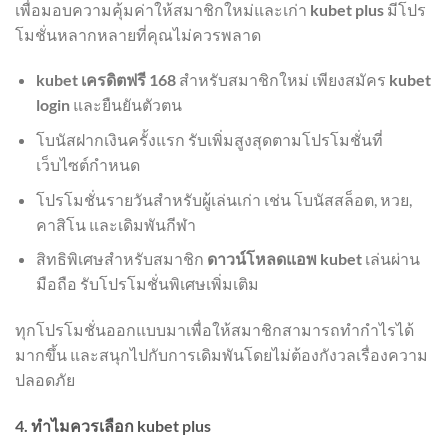
เพื่อมอบความคุ้มค่าให้สมาชิกใหม่และเก่า
kubet plus
มีโปร
โมชั่นหลากหลายที่คุณไม่ควรพลาด
kubet เครดิตฟรี 168
สำหรับสมาชิกใหม่ เพียงสมัคร
kubet
login
และยืนยันตัวตน
โบนัสฝากเงินครั้งแรก รับเพิ่มสูงสุดตามโปรโมชั่นที่
เว็บไซต์กำหนด
โปรโมชั่นรายวันสำหรับผู้เล่นเก่า เช่น โบนัสสล็อต, หวย,
คาสิโน และเดิมพันกีฬา
สิทธิพิเศษสำหรับสมาชิก
ดาวน์โหลดแอพ kubet
เล่นผ่าน
มือถือ รับโปรโมชั่นพิเศษเพิ่มเติม
ทุกโปรโมชั่นออกแบบมาเพื่อให้สมาชิกสามารถทำกำไรได้
มากขึ้น และสนุกไปกับการเดิมพันโดยไม่ต้องกังวลเรื่องความ
ปลอดภัย
4. ทำไมควรเลือก kubet plus