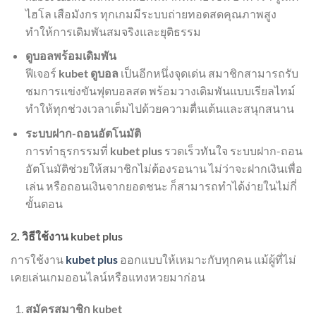
ไฮโล เสือมังกร ทุกเกมมีระบบถ่ายทอดสดคุณภาพสูง
ทำให้การเดิมพันสมจริงและยุติธรรม
ดูบอลพร้อมเดิมพัน
ฟีเจอร์
kubet ดูบอล
เป็นอีกหนึ่งจุดเด่น สมาชิกสามารถรับ
ชมการแข่งขันฟุตบอลสด พร้อมวางเดิมพันแบบเรียลไทม์
ทำให้ทุกช่วงเวลาเต็มไปด้วยความตื่นเต้นและสนุกสนาน
ระบบฝาก-ถอนอัตโนมัติ
การทำธุรกรรมที่
kubet plus
รวดเร็วทันใจ ระบบฝาก-ถอน
อัตโนมัติช่วยให้สมาชิกไม่ต้องรอนาน ไม่ว่าจะฝากเงินเพื่อ
เล่น หรือถอนเงินจากยอดชนะ ก็สามารถทำได้ง่ายในไม่กี่
ขั้นตอน
2. วิธีใช้งาน kubet plus
การใช้งาน
kubet plus
ออกแบบให้เหมาะกับทุกคน แม้ผู้ที่ไม่
เคยเล่นเกมออนไลน์หรือแทงหวยมาก่อน
สมัครสมาชิก kubet