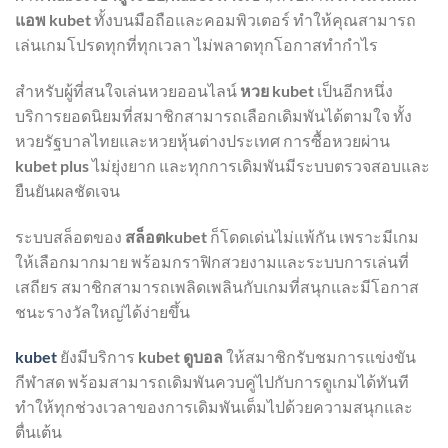
แอพ kubet
ทั้งบนมือถือและคอมพิวเตอร์ ทำให้คุณสามารถ
เล่นเกมโปรดทุกที่ทุกเวลา ไม่พลาดทุกโอกาสทำกำไร
สำหรับผู้ที่สนใจเล่นหวยออนไลน์
หวย kubet
เป็นอีกหนึ่ง
บริการยอดนิยมที่สมาชิกสามารถเลือกเดิมพันได้ตามใจ ทั้ง
หวยรัฐบาลไทยและหวยหุ้นต่างประเทศ การซื้อหวยผ่าน
kubet plus
ไม่ยุ่งยาก และทุกการเดิมพันมีระบบตรวจสอบและ
ยืนยันผลชัดเจน
ระบบสล็อตของ
สล็อตkubet
ก็โดดเด่นไม่แพ้กัน เพราะมีเกม
ให้เลือกมากมาย พร้อมกราฟิกสวยงามและระบบการเล่นที่
เสถียร สมาชิกสามารถเพลิดเพลินกับเกมที่สนุกและมีโอกาส
ชนะรางวัลใหญ่ได้ง่ายขึ้น
kubet
ยังมีบริการ
kubet ดูบอล
ให้สมาชิกรับชมการแข่งขัน
กีฬาสด พร้อมสามารถเดิมพันควบคู่ไปกับการดูเกมได้ทันที
ทำให้ทุกช่วงเวลาของการเดิมพันเต็มไปด้วยความสนุกและ
ตื่นเต้น