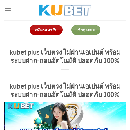
Skip
to
content
สมัครสมาชิก
เข้าสู่ระบบ
kubet plus เว็บตรง ไม่ผ่านเอเย่นต์ พร้อม
ระบบฝาก-ถอนอัตโนมัติ ปลอดภัย 100%
kubet plus เว็บตรง ไม่ผ่านเอเย่นต์ พร้อม
ระบบฝาก-ถอนอัตโนมัติ ปลอดภัย 100%