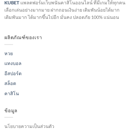
KUBET
แพลตฟอร์มเว็บพนันคาสิโนออนไลน์ ที่มีเกมให้ทุกคน
เลือกเล่นอย่างมากมาย ฝากถอนเงินง่าย เดิมพันน้อยได้มาก
เดิมพันมาก ได้มากขึ้นไปอีก มั่นคง ปลอดภัย 100% แน่นอน
ผลิตภัณฑ์ของเรา
หวย
แทงบอล
อีสปอร์ต
สล็อต
คาสิโน
ข้อมูล
นโยบายความเป็นส่วนตัว