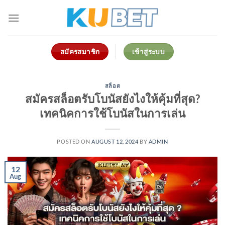
Skip
to
content
สมัครสมาชิก
เข้าสู่ระบบ
สล็อต
สมัครสล็อตรับโบนัสยังไงให้คุ้มที่สุด?
เทคนิคการใช้โบนัสในการเล่น
POSTED ON
AUGUST 12, 2024
BY
ADMIN
12
Aug