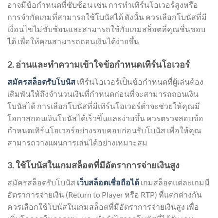
อาจมีข้อกำหนดที่ซับซ้อน เช่น การทำเทิร์นโอเวอร์สูงหรือ
การจำกัดเกมที่สามารถใช้โบนัสได้ ดังนั้น ควรเลือกโบนัสที่มี
เงื่อนไขไม่ซับซ้อนและสามารถใช้กับเกมสล็อตที่คุณชื่นชอบ
ได้ เพื่อให้คุณสามารถถอนเงินได้ง่ายขึ้น
2. อ่านและทำความเข้าใจข้อกำหนดเทิร์นโอเวอร์
สมัครสล็อตรับโบนัส
เทิร์นโอเวอร์เป็นข้อกำหนดที่ผู้เล่นต้อง
เดิมพันให้ถึงจำนวนเงินที่กำหนดก่อนที่จะสามารถถอนเงิน
โบนัสได้ การเลือกโบนัสที่มีเทิร์นโอเวอร์ต่ำจะช่วยให้คุณมี
โอกาสถอนเงินโบนัสได้เร็วขึ้นและง่ายขึ้น ควรตรวจสอบข้อ
กำหนดเทิร์นโอเวอร์อย่างรอบคอบก่อนรับโบนัส เพื่อให้คุณ
สามารถวางแผนการเล่นได้อย่างเหมาะสม
3. ใช้โบนัสในเกมสล็อตที่มีอัตราการจ่ายเงินสูง
สมัครสล็อตรับโบนัส
เว็บสล็อตเชื่อถือได้
เกมสล็อตแต่ละเกมมี
อัตราการจ่ายเงิน (Return to Player หรือ RTP) ที่แตกต่างกัน
ควรเลือกใช้โบนัสในเกมสล็อตที่มีอัตราการจ่ายเงินสูง เพื่อ