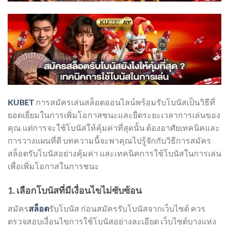
KUBET
การสมัครเล่นสล็อตออนไลน์พร้อมรับโบนัสเป็นวิธีที่
ยอดเยี่ยมในการเพิ่มโอกาสชนะและยืดระยะเวลาการเล่นของ
คุณ แต่การจะใช้โบนัสให้คุ้มค่าที่สุดนั้น ต้องอาศัยเทคนิคและ
การวางแผนที่ดี บทความนี้จะพาคุณไปรู้จักกับวิธีการสมัคร
สล็อตรับโบนัสอย่างคุ้มค่า และเทคนิคการใช้โบนัสในการเล่น
เพื่อเพิ่มโอกาสในการชนะ
1. เลือกโบนัสที่มีเงื่อนไขไม่ซับซ้อน
สมัคร
สล็อต
รับโบนัส ก่อนสมัครรับโบนัสจากเว็บไซต์ ควร
ตรวจสอบเงื่อนไขการใช้โบนัสอย่างละเอียด เว็บไซต์บางแห่ง