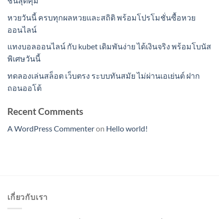
ชั่นสุดคุ้ม
หวยวันนี้ ครบทุกผลหวยและสถิติ พร้อมโปรโมชั่นซื้อหวย
ออนไลน์
แทงบอลออนไลน์ กับ kubet เดิมพันง่าย ได้เงินจริง พร้อมโบนัส
พิเศษวันนี้
ทดลองเล่นสล็อต เว็บตรง ระบบทันสมัย ไม่ผ่านเอเย่นต์ ฝาก
ถอนออโต้
Recent Comments
A WordPress Commenter
on
Hello world!
เกี่ยวกับเรา