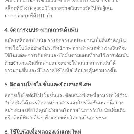
เพิ่มโอกาสในการชนะและทำกำไรจากโบนัสที่ได้รับ เกม
สล็อตที่มี RTP สูงจะมีโอกาสจ่ายเงินรางวัลให้กับผู้เล่น
มากกว่าเกมที่มี RTP ต่ำ
4. จัดการงบประมาณการเดิมพัน
สมัครสล็อตรับโบนัส การจัดการงบประมาณเป็นสิ่งสำคัญใน
การใช้โบนัสอย่างมีประสิทธิภาพ ควรกำหนดจำนวนเงินที่จะ
ใช้ในแต่ละการเดิมพันและยึดมั่นตามแผนที่วางไว้ การเดิมพัน
ด้วยจำนวนเงินที่เหมาะสมจะช่วยให้คุณสามารถเล่นได้
ยาวนานขึ้นและมีโอกาสใช้โบนัสได้อย่างคุ้มค่ามากขึ้น
5. ติดตามโปรโมชั่นและข้อเสนอพิเศษ
หลายเว็บไซต์มีโปรโมชั่นและข้อเสนอพิเศษที่สามารถใช้ร่วม
กับโบนัสได้ ควรติดตามข่าวสารและโปรโมชั่นเหล่านี้อย่าง
สม่ำเสมอ เพื่อให้คุณไม่พลาดโอกาสในการรับโบนัสเพิ่มเติม
หรือสิทธิพิเศษอื่น ๆ ที่จะช่วยเพิ่มโอกาสในการชนะ
6. ใช้โบนัสเพื่อทดลองเล่นเกมใหม่