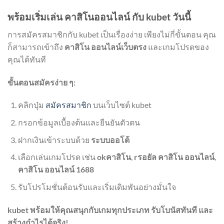
พร้อมเริ่มเล่น คาสิโนออนไลน์ กับ kubet วันนี้
การสมัครสมาชิกกับ kubet เป็นเรื่องง่าย เพียงไม่กี่ขั้นตอน คุณ
ก็สามารถเข้าถึง
คาสิโน ออนไลน์เว็บตรง
และเกมโปรดของ
คุณได้ทันที
ขั้นตอนสมัครง่าย ๆ:
คลิกปุ่ม
สมัครสมาชิก
บนเว็บไซต์ kubet
กรอกข้อมูลเบื้องต้นและยืนยันตัวตน
ฝากเงินเข้าระบบด้วย
ระบบออโต้
เลือกเล่นเกมโปรด เช่น
okคาสิโน
,
rรอยัล คาสิโน ออนไลน์
,
คาสิโน ออนไลน์ 1688
รับโปรโมชั่นต้อนรับและเริ่มเดิมพันอย่างมั่นใจ
kubet พร้อมให้คุณสนุกกับเกมทุกประเภท รับโบนัสทันที และ
สร้างกำไรได้จริง!