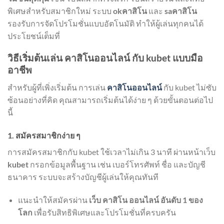
พิเศษสำหรับสมาชิกใหม่ ระบบ
okคาสิโน
และ
saคาสิโน
รองรับการจัดโปรโมชั่นแบบอัตโนมัติ ทำให้ผู้เล่นทุกคนได้
ประโยชน์เต็มที่
วิธีเริ่มต้นเล่น คาสิโนออนไลน์ กับ kubet แบบมือ
อาชีพ
สำหรับผู้ที่เพิ่งเริ่มต้น การเล่น
คาสิโนออนไลน์
กับ kubet ไม่ซับ
ซ้อนอย่างที่คิด คุณสามารถเริ่มต้นได้ง่าย ๆ ด้วยขั้นตอนต่อไป
นี้
1. สมัครสมาชิกง่าย ๆ
การสมัครสมาชิกกับ kubet ใช้เวลาไม่เกิน 3 นาที ผ่านหน้าเว็บ
kubet
กรอกข้อมูลพื้นฐาน เช่น เบอร์โทรศัพท์ ชื่อ และบัญชี
ธนาคาร ระบบจะสร้างบัญชีผู้เล่นให้คุณทันที
แนะนำให้สมัครผ่าน
เว็บ คาสิโน ออนไลน์ อันดับ 1 ของ
โลก
เพื่อรับสิทธิพิเศษและโปรโมชั่นที่ครบครัน