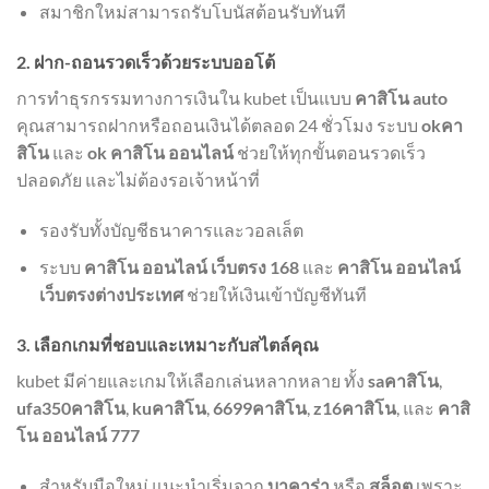
สมาชิกใหม่สามารถรับโบนัสต้อนรับทันที
2. ฝาก-ถอนรวดเร็วด้วยระบบออโต้
การทำธุรกรรมทางการเงินใน kubet เป็นแบบ
คาสิโน auto
คุณสามารถฝากหรือถอนเงินได้ตลอด 24 ชั่วโมง ระบบ
okคา
สิโน
และ
ok คาสิโน ออนไลน์
ช่วยให้ทุกขั้นตอนรวดเร็ว
ปลอดภัย และไม่ต้องรอเจ้าหน้าที่
รองรับทั้งบัญชีธนาคารและวอลเล็ต
ระบบ
คาสิโน ออนไลน์ เว็บตรง 168
และ
คาสิโน ออนไลน์
เว็บตรงต่างประเทศ
ช่วยให้เงินเข้าบัญชีทันที
3. เลือกเกมที่ชอบและเหมาะกับสไตล์คุณ
kubet มีค่ายและเกมให้เลือกเล่นหลากหลาย ทั้ง
saคาสิโน
,
ufa350คาสิโน
,
kuคาสิโน
,
6699คาสิโน
,
z16คาสิโน
, และ
คาสิ
โน ออนไลน์ 777
สำหรับมือใหม่ แนะนำเริ่มจาก
บาคาร่า
หรือ
สล็อต
เพราะ