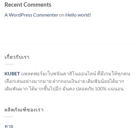
Recent Comments
A WordPress Commenter
on
Hello world!
เกี่ยวกับเรา
KUBET
แพลตฟอร์มเว็บพนันคาสิโนออนไลน์ ที่มีเกมให้ทุกคน
เลือกเล่นอย่างมากมาย ฝากถอนเงินง่าย เดิมพันน้อยได้มาก
เดิมพันมาก ได้มากขึ้นไปอีก มั่นคง ปลอดภัย 100% แน่นอน
ผลิตภัณฑ์ของเรา
หวย