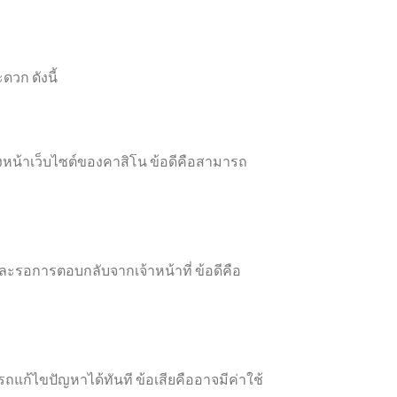
วก ดังนี้
ทางหน้าเว็บไซต์ของคาสิโน ข้อดีคือสามารถ
และรอการตอบกลับจากเจ้าหน้าที่ ข้อดีคือ
ถแก้ไขปัญหาได้ทันที ข้อเสียคืออาจมีค่าใช้