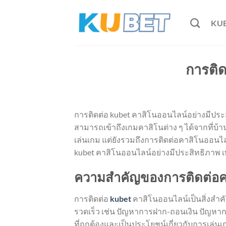
Skip
to
KU
content
การติด
การติดต่อ kubet คาสิโนออนไลน์อย่างมีประ
สามารถเข้าถึงเกมคาสิโนต่าง ๆ ได้จากที่บ้า
เล่นเกม แต่ยังรวมถึงการติดต่อคาสิโนออนไลน
kubet คาสิโนออนไลน์อย่างมีประสิทธิภาพ เพื
ความสำคัญของการติดต่อค
การติดต่อ
kubet
คาสิโนออนไลน์เป็นสิ่งสำคัญท
รวดเร็ว เช่น ปัญหาการฝาก-ถอนเงิน ปัญหาการ
ที่ถูกต้องและเป็นประโยชน์เกี่ยวกับการเล่