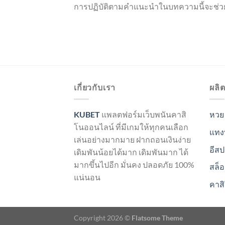
การปฏิบัติตามคำแนะนำในบทความนี้จะช่วยให
เกี่ยวกับเรา
ผลิ
KUBET
แพลตฟอร์มเว็บพนันคาสิ
หวย
โนออนไลน์ ที่มีเกมให้ทุกคนเลือก
แทง
เล่นอย่างมากมาย ฝากถอนเงินง่าย
อีสป
เดิมพันน้อยได้มาก เดิมพันมาก ได้
มากขึ้นไปอีก มั่นคง ปลอดภัย 100%
สล็
แน่นอน
คาส
Copyright 2026 ©
Flatsome Theme