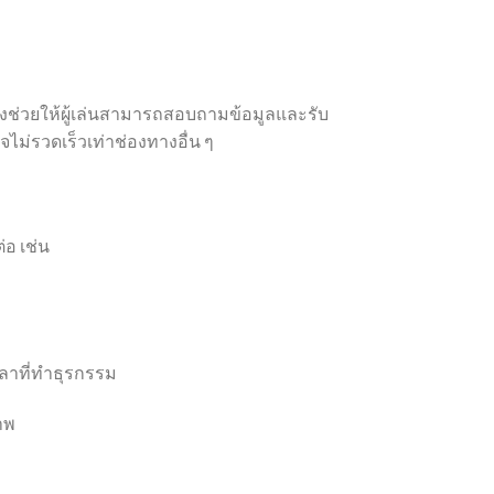
ซึ่งช่วยให้ผู้เล่นสามารถสอบถามข้อมูลและรับ
ไม่รวดเร็วเท่าช่องทางอื่น ๆ
่อ เช่น
ลาที่ทำธุรกรรม
าพ