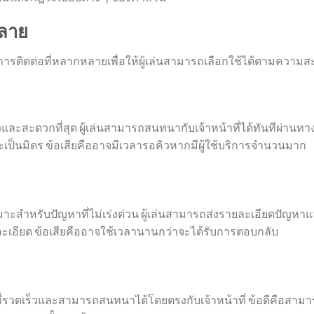
หลาย
รติดต่อที่หลากหลายเพื่อให้ผู้เล่นสามารถเลือกใช้ได้ตามความสะด
็วและสะดวกที่สุด ผู้เล่นสามารถสนทนากับเจ้าหน้าที่ได้ทันทีผ่าน
เป็นมิตร ข้อเสียคืออาจมีเวลารอคิวหากมีผู้ใช้บริการจำนวนมาก
เหมาะสำหรับปัญหาที่ไม่เร่งด่วน ผู้เล่นสามารถส่งรายละเอียดปัญหา
เอียด ข้อเสียคืออาจใช้เวลานานกว่าจะได้รับการตอบกลับ
ีที่รวดเร็วและสามารถสนทนาได้โดยตรงกับเจ้าหน้าที่ ข้อดีคือสามาร