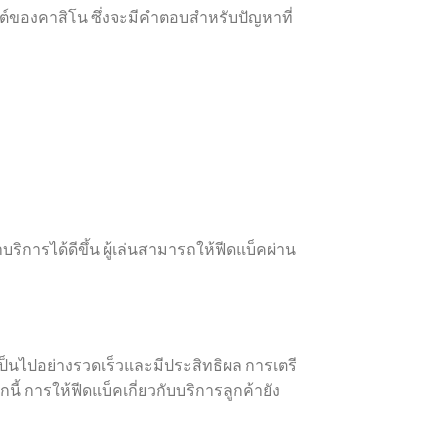
ต์ของคาสิโน ซึ่งจะมีคำตอบสำหรับปัญหาที่
การได้ดีขึ้น ผู้เล่นสามารถให้ฟีดแบ็คผ่าน
เป็นไปอย่างรวดเร็วและมีประสิทธิผล การเตรี
ี้ การให้ฟีดแบ็คเกี่ยวกับบริการลูกค้ายัง